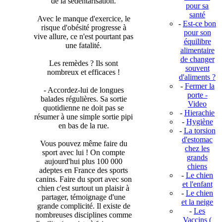
de la sédentarisation.
pour sa
santé
Avec le manque d'exercice, le
-
Est-ce bon
risque d'obésité progresse à
pour son
vive allure, ce n'est pourtant pas
équilibre
une fatalité.
alimentaire
de changer
Les remèdes ? Ils sont
souvent
nombreux et efficaces !
d'aliments ?
-
Fermer la
- Accordez-lui de longues
porte -
balades régulières. Sa sortie
Video
quotidienne ne doit pas se
-
Hierachie
résumer à une simple sortie pipi
-
Hygiène
en bas de la rue.
-
La torsion
d'estomac
Vous pouvez même faire du
chez les
sport avec lui ! On compte
grands
aujourd'hui plus 100 000
chiens
adeptes en France des sports
-
Le chien
canins. Faire du sport avec son
et l'enfant
chien c'est surtout un plaisir à
-
Le chien
partager, témoignage d'une
et la neige
grande complicité. Il existe de
-
Les
nombreuses disciplines comme
Vaccins (