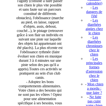
l'agility (consiste à faire passer
calendrier)
son chien le plus vite possible
-
Les
et sans faute sur un parcours
dangers de
constitué de différents
l'été
obstacles), l'obéissance (marche
-
Les
au pied, en laisse, rapport
diarrhées
d'objets, assis, debout,
aigües chez
couché...), le pistage (retrouver
le chien
grâce à son flair un individu en
-
Les
suivant une piste sur laquelle
diarrhées
des objets lui appartenant ont
chroniques
été placés). La plus récente est
chez le
l'obéissance rythmée (faire
chien
évoluer son chien en musique
-
Les
durant 3 à 4 minutes sur une
principales
piste selon des pas qu'il a
formes
appris).Toutes ces activités se
d'agression
pratiquent au sein d'un club
chez le
canin.
chien
- Adoptez les bons
-
Mon chien
comportements alimentaires.
a mordu :
Votre chien a des besoins qui
que faire ?
ne sont pas les vôtres ! Optez
-
Ne faite
pour une alimentation
pas cuire
spécifique à ses besoins, vous
votre chien