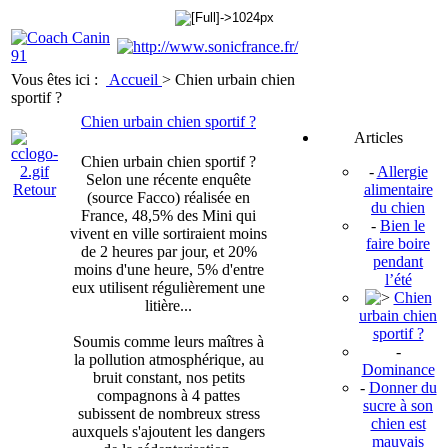
Vous êtes ici :
Accueil
>
Chien urbain chien
sportif ?
Chien urbain chien sportif ?
Articles
Chien urbain chien sportif ?
-
Allergie
Selon une récente enquête
Retour
alimentaire
(source Facco) réalisée en
du chien
France, 48,5% des Mini qui
-
Bien le
vivent en ville sortiraient moins
faire boire
de 2 heures par jour, et 20%
pendant
moins d'une heure, 5% d'entre
l’été
eux utilisent régulièrement une
Chien
litière...
urbain chien
sportif ?
Soumis comme leurs maîtres à
-
la pollution atmosphérique, au
Dominance
bruit constant, nos petits
-
Donner du
compagnons à 4 pattes
sucre à son
subissent de nombreux stress
chien est
auxquels s'ajout
ent les dangers
mauvais