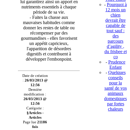
lui garantirez ainsi un apport en
-
Pourquoi à
nutriments essentiels à chaque
12 mois un
période de sa vie.
chien
- Faites la chasse aux
devrait être
mauvaises habitudes comme
capable de
donner les restes de table ou
tout sauf :
récompenser par des
des
gourmandises - elles favorisent
parcours
un appétit capricieux,
d’agility ,
l'apparition de désordres
du frisbee et
digestifs et contribuent à
co
développer l'embonpoint.
-
Prudence
Enfant
-
Quelques
Date de création
conseils
:
26/03/2013 @
pour la
12:56
santé de vos
Dernière
animaux
modification :
domestiques
26/03/2013 @
12:56
par fortes
Catégorie :
chaleurs
§Articles -
Articles
Page lue
21186
fois