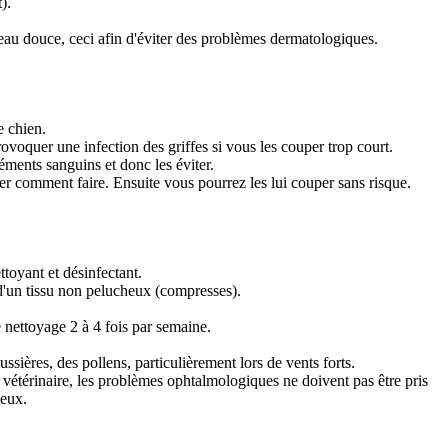
).
l'eau douce, ceci afin d'éviter des problèmes dermatologiques.
e chien.
rovoquer une infection des griffes si vous les couper trop court.
léments sanguins et donc les éviter.
rer comment faire. Ensuite vous pourrez les lui couper sans risque.
ttoyant et désinfectant.
de d'un tissu non pelucheux (compresses).
e nettoyage 2 à 4 fois par semaine.
ssières, des pollens, particulièrement lors de vents forts.
e vétérinaire, les problèmes ophtalmologiques ne doivent pas être pris
yeux.