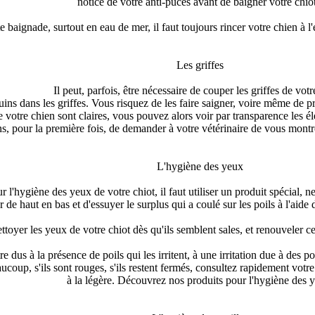
notice de votre anti-puces avant de baigner votre chiot
e baignade, surtout en eau de mer, il faut toujours rincer votre chien à 
Les griffes
Il peut, parfois, être nécessaire de couper les griffes de votr
guins dans les griffes. Vous risquez de les faire saigner, voire même de p
de votre chien sont claires, vous pouvez alors voir par transparence les é
ons, pour la première fois, de demander à votre vétérinaire de vous mont
L'hygiène des yeux
r l'hygiène des yeux de votre chiot, il faut utiliser un produit spécial, ne
cer de haut en bas et d'essuyer le surplus qui a coulé sur les poils à l'ai
toyer les yeux de votre chiot dès qu'ils semblent sales, et renouveler c
dus à la présence de poils qui les irritent, à une irritation due à des pou
ucoup, s'ils sont rouges, s'ils restent fermés, consultez rapidement votr
à la légère. Découvrez nos produits pour l'hygiène des 