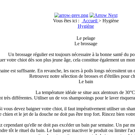
Vous êtes ici :
Accueil
>
Hygiène
Hygiène
Le pelage
Le brossage
Un brossage régulier est toujours nécessaire à la bonne santé du poi
tuer votre chiot dès son plus jeune âge, cela constitue également un momen
maine est suffisante. En revanche, les races à poils longs nécessitent un 
Retrouvez notre sélection de brosses et d'étrilles pour ch
Le bain
La température idéale se situe aux alentours de 30°C
t très différentes. Utiliser un de vos shampooings pour le laver risquerai
Si vous devez baigner votre chiot, il faut impérativement utiliser un sh
hien et le jet de la douche ne doit pas être trop fort. Rincez bien votre 
cependant qu'elle ne doit pas excéder un bain par semaine. Un par mois 
dre tôt le rituel du bain. Le bain peut inactiver le produit ou limiter l'ac