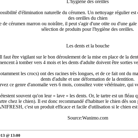
L'hygiène des oreilles
ossibilité d'élimination naturelle du cérumen. Un nettoyage régulier est 
des oreilles du chien
de cérumen marron ou noirâtre, il peut s'agir d'une otite ou d'une gale d
sélection de produits pour l'hygiène des oreilles.
Les dents et la bouche
Il faut être vigilant sur le bon déroulement de la mise en place de la dent
encent à tomber vers 4 mois et les dents d'adulte doivent être sorties v
 (notamment les crocs) ont des racines très longues, et de ce fait ont d
dents d'adulte et une déformation de la dentition.
rvez ce genre d'anomalie vers 6 mois, consultez votre vétérinaire, qui vo
estent souvent qu'on leur « lave » les dents. Or, le tartre est un fléau 
rtre chez le chien). Il est donc recommandé d'habituer le chien dès son p
IFRESH, c'est un produit efficace et facile d'utilisation si le chien est
Source:Wanimo.com
013 @ 13:00