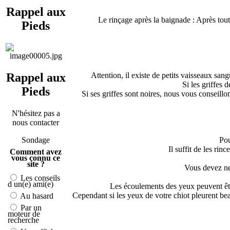
Rappel aux
Le rinçage après la baignade : Après tout
Pieds
Attention, il existe de petits vaisseaux san
Rappel aux
Si les griffes 
Pieds
Si ses griffes sont noires, nous vous conseill
N'hésitez pas a
nous contacter
Pou
Sondage
Il suffit de les rin
Comment avez
vous connu ce
site ?
Vous devez net
Les conseils
d un(e) ami(e)
Les écoulements des yeux peuvent être 
Cependant si les yeux de votre chiot pleurent bea
Au hasard
Par un
moteur de
recherche