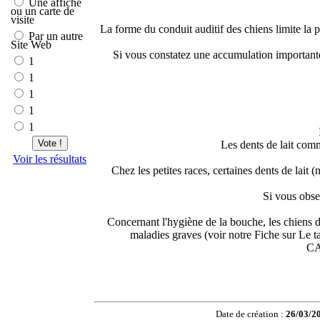
Une affiche
ou un carte de
visite
La forme du conduit auditif des chiens limite la p
Par un autre
Site Web
Si vous constatez une accumulation importante 
1
1
1
1
1
Vote !
Les dents de lait comm
Voir les résultats
Chez les petites races, certaines dents de lait
Si vous obse
Concernant l'hygiène de la bouche, les chiens dét
maladies graves (voir notre Fiche sur Le ta
CAN
Date de création :
26/03/2