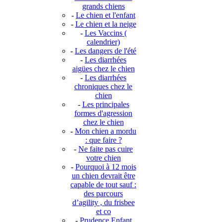
grands chiens
-
Le chien et l'enfant
-
Le chien et la neige
-
Les Vaccins (
calendrier)
-
Les dangers de l'été
-
Les diarrhées
aigües chez le chien
-
Les diarrhées
chroniques chez le
chien
-
Les principales
formes d'agression
chez le chien
-
Mon chien a mordu
: que faire ?
-
Ne faite pas cuire
votre chien
-
Pourquoi à 12 mois
un chien devrait être
capable de tout sauf :
des parcours
d’agility , du frisbee
et co
-
Prudence Enfant