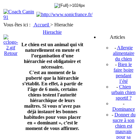
Vous êtes ici :
Accueil
>
Hierachie
Hierachie
Articles
Le chien est un animal qui vit
-
Allergie
naturellement en meute et
Retour
alimentaire
l’organisation d’une
du chien
hiérarchie est obligatoire et
-
Bien le
nécessaire.
faire boire
C'est au moment de la
pendant
puberté que la hiérarchie
l’été
s’établit. En effet, à partir de
-
Chien
l’âge de 6 mois, certains
urbain chien
chiens testent l'autorité
sportif ?
hiérarchique de leurs
-
maîtres. Si vous n’avez pas
Dominance
déjà instauré les bonnes
-
Donner du
habitudes pour vous placer
sucre à son
en « dominant », c’est le
chien est
moment de vous affirmer.
mauvais
pour sa