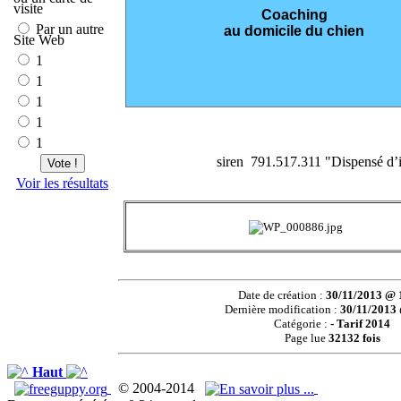
visite
Coaching
Par un autre
au domicile du chien
Site Web
1
1
1
1
1
siren 791.517.311 "Dispensé d’i
Vote !
Voir les résultats
Date de création :
30/11/2013 @ 
Dernière modification :
30/11/2013
Catégorie :
- Tarif 2014
Page lue
32132 fois
Haut
© 2004-2014