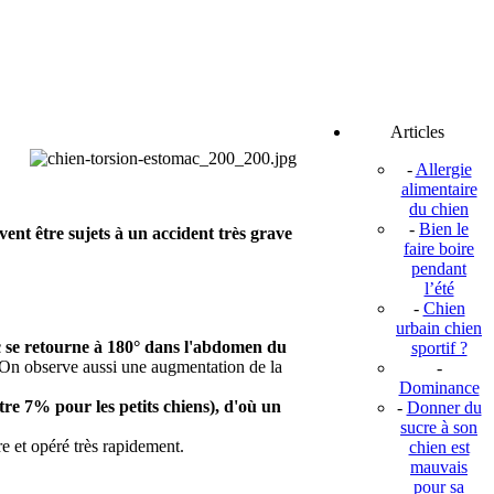
Articles
-
Allergie
alimentaire
du chien
-
Bien le
vent être sujets à un accident très grave
faire boire
pendant
l’été
-
Chien
urbain chien
ac se retourne à 180° dans l'abdomen du
sportif ?
 On observe aussi une augmentation de la
-
Dominance
tre 7% pour les petits chiens), d'où un
-
Donner du
sucre à son
e et opéré très rapidement.
chien est
mauvais
pour sa