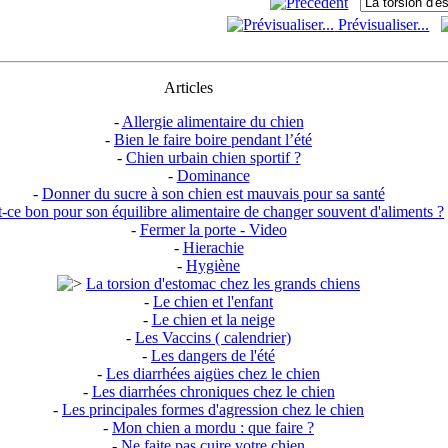
Prévisualiser...
Articles
-
Allergie alimentaire du chien
-
Bien le faire boire pendant l’été
-
Chien urbain chien sportif ?
-
Dominance
-
Donner du sucre à son chien est mauvais pour sa santé
t-ce bon pour son équilibre alimentaire de changer souvent d'aliments ?
-
Fermer la porte - Video
-
Hierachie
-
Hygiène
La torsion d'estomac chez les grands chiens
-
Le chien et l'enfant
-
Le chien et la neige
-
Les Vaccins ( calendrier)
-
Les dangers de l'été
-
Les diarrhées aigües chez le chien
-
Les diarrhées chroniques chez le chien
-
Les principales formes d'agression chez le chien
-
Mon chien a mordu : que faire ?
-
Ne faite pas cuire votre chien