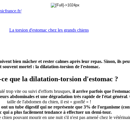
La torsion d'estomac chez les grands chiens
oivent bien mâcher et rester calmes après leur repas. Sinon, ils peu
t souvent mortel : la dilatation-torsion de l'estomac.
-ce que la dilatation-torsion d'estomac ?
é trop vite ou suivi d'efforts brusques,
il arrive parfois que l'estom
eurs abdominales et une dégradation très rapide de l'état général
.
taille de l'abdomen du chien, il est « gonflé » !
s ont un tube digestif qui ne représente que 3% de l'organisme (con
 qui a plus facilement tendance à effectuer un demi-tour.
 chien pouvant mourir en une nuit s'il n'est pas amené chez le vétérinair