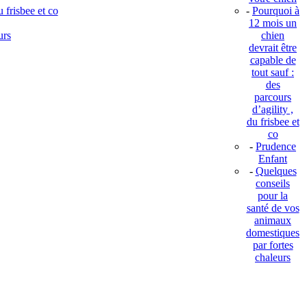
 frisbee et co
-
Pourquoi à
12 mois un
urs
chien
devrait être
capable de
tout sauf :
des
parcours
d’agility ,
du frisbee et
co
-
Prudence
Enfant
-
Quelques
conseils
pour la
santé de vos
animaux
domestiques
par fortes
chaleurs