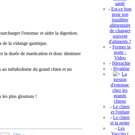
santé
-
Est-ce bon
pour son
équilibre
alimentaire
de changer
 surcharger l'estomac et aider la digestion.
souvent
d'aliments ?
s de la vidange gastrique.
-
Fermer la
porte -
ter la durée de mastication et donc diminuer
Video
-
Hierachie
-
Hygiène
res au métabolisme du grand chien et un
La
torsion
d'estomac
chez les
grands
s les plus gloutons !
chiens
-
Le chien
et l'enfant
-
Le chien
et la neige
-
Les
Vaccins (